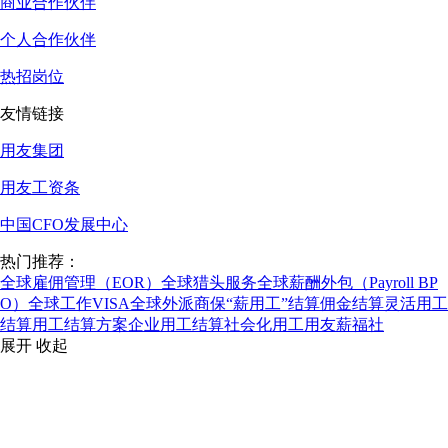
商业合作伙伴
个人合作伙伴
热招岗位
友情链接
用友集团
用友工资条
中国CFO发展中心
热门推荐：
全球雇佣管理（EOR）
全球猎头服务
全球薪酬外包（Payroll BP
O）
全球工作VISA
全球外派商保
“薪用工”结算
佣金结算
灵活用工
结算
用工结算方案
企业用工结算
社会化用工
用友薪福社
展开
收起