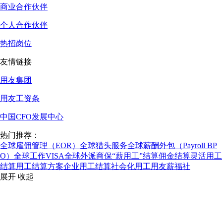
商业合作伙伴
个人合作伙伴
热招岗位
友情链接
用友集团
用友工资条
中国CFO发展中心
热门推荐：
全球雇佣管理（EOR）
全球猎头服务
全球薪酬外包（Payroll BP
O）
全球工作VISA
全球外派商保
“薪用工”结算
佣金结算
灵活用工
结算
用工结算方案
企业用工结算
社会化用工
用友薪福社
展开
收起