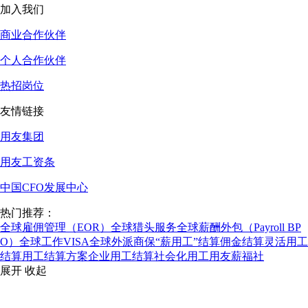
加入我们
商业合作伙伴
个人合作伙伴
热招岗位
友情链接
用友集团
用友工资条
中国CFO发展中心
热门推荐：
全球雇佣管理（EOR）
全球猎头服务
全球薪酬外包（Payroll BP
O）
全球工作VISA
全球外派商保
“薪用工”结算
佣金结算
灵活用工
结算
用工结算方案
企业用工结算
社会化用工
用友薪福社
展开
收起