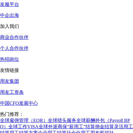
友服平台
中企出海
加入我们
商业合作伙伴
个人合作伙伴
热招岗位
友情链接
用友集团
用友工资条
中国CFO发展中心
热门推荐：
全球雇佣管理（EOR）
全球猎头服务
全球薪酬外包（Payroll BP
O）
全球工作VISA
全球外派商保
“薪用工”结算
佣金结算
灵活用工
结算
用工结算方案
企业用工结算
社会化用工
用友薪福社